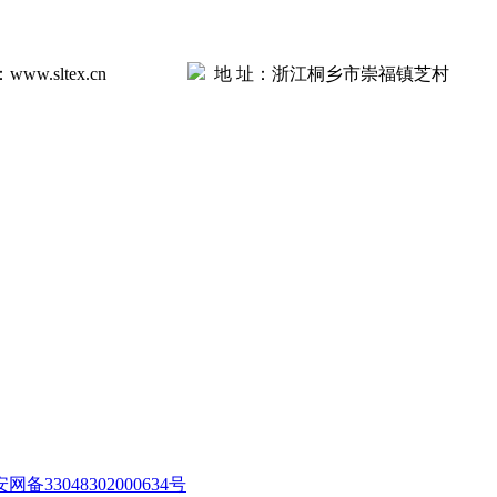
ww.sltex.cn
地 址：浙江桐乡市崇福镇芝村
网备33048302000634号